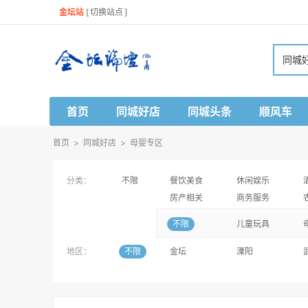
金坛站
[
切换站点
]
同城
首页
同城好店
同城头条
顺风车
首页
>
同城好店
>
母婴专区
分类：
不限
餐饮美食
休闲娱乐
房产相关
商务服务
不限
儿童玩具
地区：
不限
金坛
溧阳