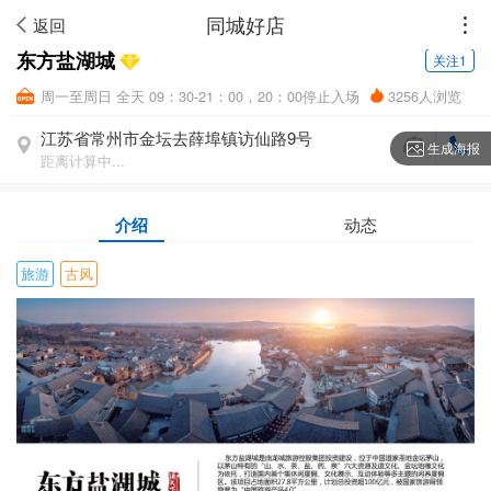
同城好店
返回
东方盐湖城
关注1
周一至周日 全天 09：30-21：00，20：00停止入场
3256人浏览
江苏省常州市金坛去薛埠镇访仙路9号
生成海报
距离计算中...
介绍
动态
旅游
古风