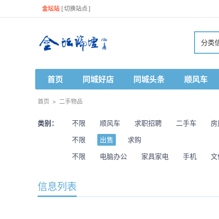
金坛站
[
切换站点
]
分类
首页
同城好店
同城头条
顺风车
首页
>
二手物品
类别：
不限
顺风车
求职招聘
二手车
房
不限
出售
求购
不限
电脑办公
家具家电
手机
文
信息列表