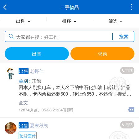
二手物品
出售
排序
筛选
搜索
出售
求购
电话
出售
老虾仁
类别 :
其他
因本人刚换电车，本人名下的中石化加油卡转让，油品
不限，卡内余额还剩600，转让价550，不还价，接受金
坛城区范围内任何中石化加油站当场交易，最好一次性
全文
用完！
12874浏览、
05-28 21:34[刷新]
电话
出售
夏末秋初
验货面付