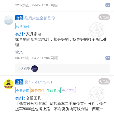
2237浏览、
04-29 17:04[刷新]
电话
出售
往后余生全都是你
验货面付
类别 :
家具家电
家里的油烟机燃气灶，都是好的，换更好的牌子所以处
理
全文
6071浏览、
04-29 17:04[刷新]
1
人点赞
电话
出售
卖车小张***2731
全新未用
验货面付
保修期内
专柜正品
类别 :
交通工具
【低首付分期买车】多款新车二手车低首付分期，低至
提车8000起包牌上路，不看资质均可以办理，两证一卡
当天提车，随时可联系！此信息长期有效，欢迎来电