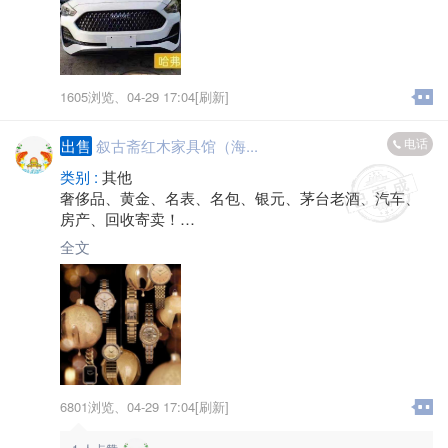
1605浏览、
04-29 17:04[刷新]
电话
出售
叙古斋红木家具馆（海...
类别 :
其他
奢侈品、黄金、名表、名包、银元、茅台老酒、汽车、
房产、回收寄卖！
金坛诚信，20年老店，值得信赖！
全文
地址：沿河西路102一106号
*****1998微信同号
6801浏览、
04-29 17:04[刷新]