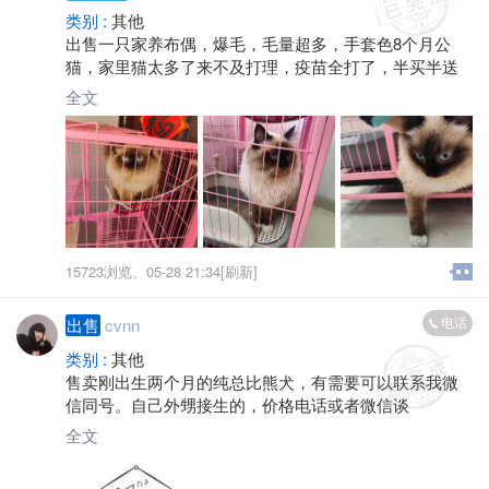
类别 :
其他
出售一只家养布偶，爆毛，毛量超多，手套色8个月公
猫，家里猫太多了来不及打理，疫苗全打了，半买半送
全文
15723浏览、
05-28 21:34[刷新]
电话
出售
cvnn
类别 :
其他
售卖刚出生两个月的纯总比熊犬，有需要可以联系我微
信同号。自己外甥接生的，价格电话或者微信谈
全文