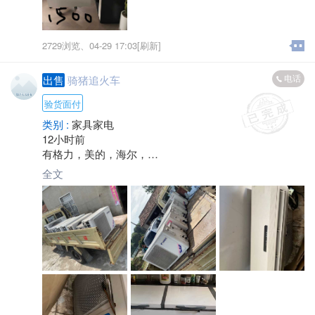
2729浏览、
04-29 17:03[刷新]
电话
出售
骑猪追火车
验货面付
类别 :
家具家电
12小时前
有格力，美的，海尔，
1.5匹
全文
2匹，
3匹空调出售出租！欢迎来电咨询！wx号*****9955