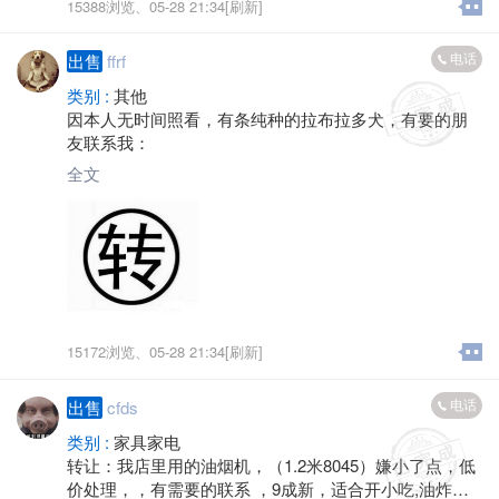
15388浏览、
05-28 21:34[刷新]
电话
出售
ffrf
类别 :
其他
因本人无时间照看，有条纯种的拉布拉多犬，有要的朋
友联系我：
全文
15172浏览、
05-28 21:34[刷新]
电话
出售
cfds
类别 :
家具家电
转让：我店里用的油烟机，（1.2米8045）嫌小了点，低
价处理，，有需要的联系 ，9成新，适合开小吃,油炸之