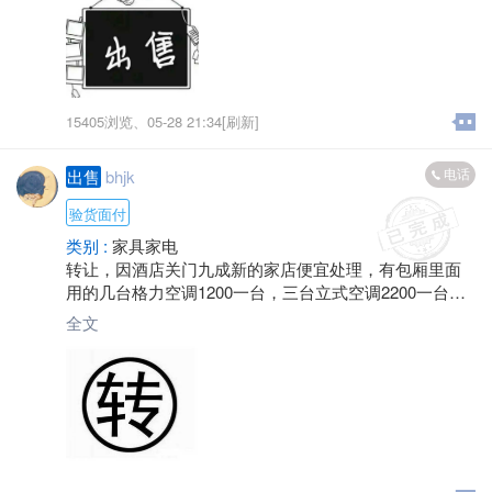
15405浏览、
05-28 21:34[刷新]
电话
出售
bhjk
验货面付
类别 :
家具家电
转让，因酒店关门九成新的家店便宜处理，有包厢里面
用的几台格力空调1200一台，三台立式空调2200一台，
三开门风冷无霜大冰箱800，西门子对开门冰箱1800，几
全文
台热水器450一台，两台燃气热水器650一台，新款智能
微波炉200，西门子滚筒洗衣机900，还有一台46寸的全
新超薄的网络液晶电视1400，需要的抓紧联系