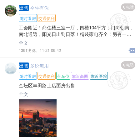
电话
出售
今生有你
随时看房
交通便利
工会附近！商住楼三室一厅，四楼104平方，门向朝南，
南北通透，阳光日出到日落！精装家电齐全！另有一个
小车库！价格面议！
全文
1391浏览、
11-21 09:42
电话
出售
多说無用
随时看房
交通便利
带车位
靠近商圈
靠近医院
金坛区丰田路上店面房出售
全文