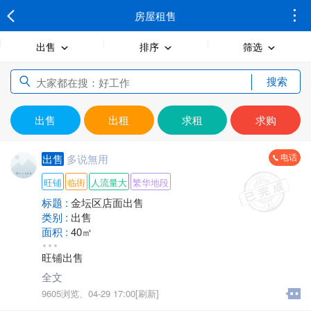
房屋租售
出售
排序
筛选
搜索
出售
出租
求租
求购
电话
出售
多说無用
旺铺
临街
人流量大
繁华地段
标题 :
金坛区店面出售
类别 :
出售
面积 :
40㎡
售价 :
面议
旺铺出售
类型 :
商业街商铺
楼层 :
3楼/共5层
全文
地区 :
金坛 开发区
9605浏览、
04-29 17:00[刷新]