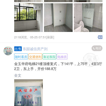
2118浏览、
05-25 07:51[刷新]
电话
出售
东园诚信房产刘
随时看房
交通便利
靠近医院
电梯房
金玉华府电梯21楼顶楼复式，下141平，上75平，4室3厅
2卫，东上手，开价188.8万
全文