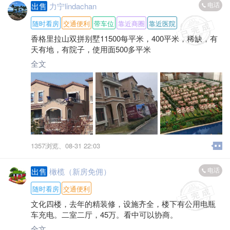
电话
出售
力宁lindachan
随时看房
交通便利
带车位
靠近商圈
靠近医院
香格里拉山双拼别墅11500每平米，400平米，稀缺，有
天有地，有院子，使用面500多平米
全文
1357浏览、
08-31 22:03
电话
出售
橄榄（新房免佣）
随时看房
交通便利
文化四楼，去年的精装修，设施齐全，楼下有公用电瓶
车充电。二室二厅，45万。看中可以协商。
全文