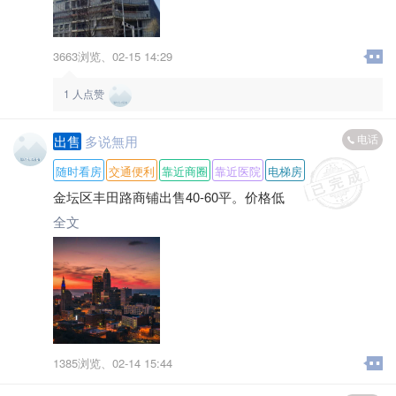
3663浏览、
02-15 14:29
1
人点赞
电话
出售
多说無用
随时看房
交通便利
靠近商圈
靠近医院
电梯房
金坛区丰田路商铺出售40-60平。价格低
全文
1385浏览、
02-14 15:44