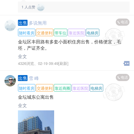
1
人点赞
电话
出售
多说無用
随时看房
交通便利
带车位
靠近医院
电梯房
金坛区丰田路有多套小面积住房出售，价格便宜，毛
坯，产证齐全。
全文
4326浏览、
02-19 09:49[刷新]
电话
出售
雪 峰
随时看房
交通便利
靠近商圈
靠近医院
电梯房
金坛城东公寓出售
全文