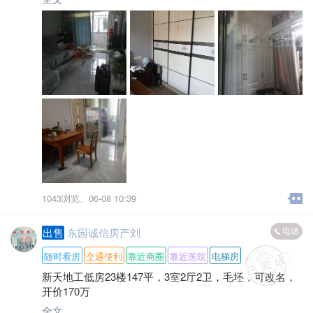
1043浏览、
06-08 10:39
电话
出售
东园诚信房产刘
随时看房
交通便利
靠近商圈
靠近医院
电梯房
新天地工低房23楼147平，3室2厅2卫，毛坯，可改名，
开价170万
全文