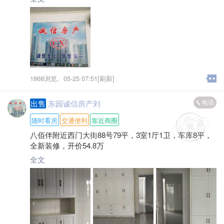
1868浏览、
05-25 07:51[刷新]
电话
出售
东园诚信房产刘
随时看房
交通便利
靠近商圈
八佰伴附近西门大街88号79平，3室1厅1卫，车库8平，
全新装修，开价54.8万
全文