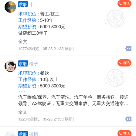
电话
求职
十
求职职位 :
普工/技工
工作经验 :
5-10年
期望薪资 :
5000-8000元
做缝纫工8年了
全文
107742浏览、
05-28 21:33[刷新]
电话
求职
橙子
求职职位 :
餐饮
工作经验 :
10年以上
期望薪资 :
5000-8000元
地区 :
金坛
汽车维修/保养、汽车清洗、汽车年检、商务接送、接送
领导、A2驾驶证，无重大交通事故、无重大交通违章、0
客；2年中餐厅经理
全文
诉
122345浏览、
05-28 21:33[刷新]
电话
求职
顿悟