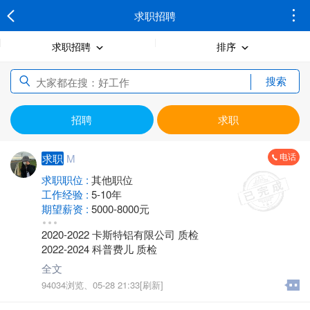
求职招聘
求职招聘
排序
搜索
招聘
求职
电话
求职
M
求职职位 :
其他职位
工作经验 :
5-10年
期望薪资 :
5000-8000元
地区 :
金坛
2020-2022 卡斯特铝有限公司 质检
2022-2024 科普费儿 质检
全文
94034浏览、
05-28 21:33[刷新]