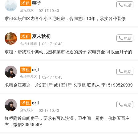
燕子
求租
电话
金坛城东
02-17 10:43
求租金坛市区内各个小区毛呸房，合同签5-10年，承接各种装修
夏末秋初
求租
电话
金坛金城镇
02-17 10:43
求租：帮我找个离幼儿园和菜市场近的房子 家电齐全 可以坐月子的
erjl
求租
电话
金坛开发区
02-17 10:43
求租金江苑这一片2室1厅 或1室1厅 长期租 联系人 李15190526939
erjl
求租
电话
金坛城东
02-17 10:43
虹桥附近单间房子，要求有可以洗澡，卫生间，厨房，价格五百左
右，微信X3848589