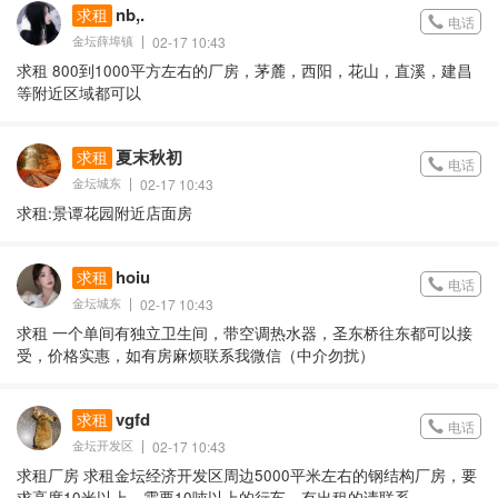
nb,.
求租
电话
金坛薛埠镇
02-17 10:43
求租 800到1000平方左右的厂房，茅麓，西阳，花山，直溪，建昌
等附近区域都可以
夏末秋初
求租
电话
金坛城东
02-17 10:43
求租:景谭花园附近店面房
hoiu
求租
电话
金坛城东
02-17 10:43
求租 一个单间有独立卫生间，带空调热水器，圣东桥往东都可以接
受，价格实惠，如有房麻烦联系我微信（中介勿扰）
vgfd
求租
电话
金坛开发区
02-17 10:43
求租厂房 求租金坛经济开发区周边5000平米左右的钢结构厂房，要
求高度10米以上，需要10吨以上的行车。有出租的请联系