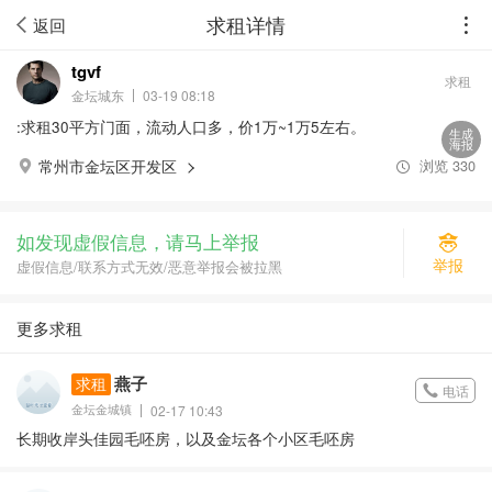
求租详情
返回
tgvf
求租
金坛城东
03-19 08:18
:求租30平方门面，流动人口多，价1万~1万5左右。
生成
海报
浏览
330
常州市金坛区开发区
如发现虚假信息，请马上举报
举报
虚假信息/联系方式无效/恶意举报会被拉黑
更多求租
燕子
求租
电话
金坛金城镇
02-17 10:43
长期收岸头佳园毛呸房，以及金坛各个小区毛呸房