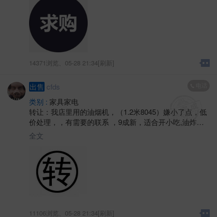
14371浏览、
05-28 21:34[刷新]
电话
出售
cfds
类别 :
家具家电
转让：我店里用的油烟机，（1.2米8045）嫌小了点，低
价处理，，有需要的联系 ，9成新，适合开小吃,油炸之
内的店里用用，，电话
全文
11106浏览、
05-28 21:34[刷新]