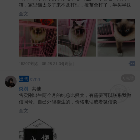
猫，家里猫太多了来不及打理，疫苗全打了，半买半送
全文
15207浏览、
05-28 21:34[刷新]
电话
出售
cvnn
类别 :
其他
售卖刚出生两个月的纯总比熊犬，有需要可以联系我微
信同号。自己外甥接生的，价格电话或者微信谈
全文