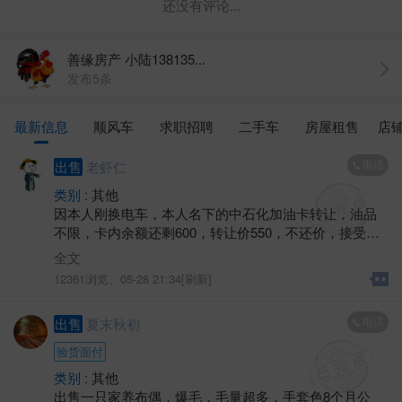
还没有评论...
善缘房产 小陆138135...
发布5条
最新信息
顺风车
求职招聘
二手车
房屋租售
店
电话
出售
老虾仁
类别 :
其他
因本人刚换电车，本人名下的中石化加油卡转让，油品
不限，卡内余额还剩600，转让价550，不还价，接受金
坛城区范围内任何中石化加油站当场交易，最好一次性
全文
用完！
12361浏览、
05-28 21:34[刷新]
电话
出售
夏末秋初
验货面付
类别 :
其他
出售一只家养布偶，爆毛，毛量超多，手套色8个月公