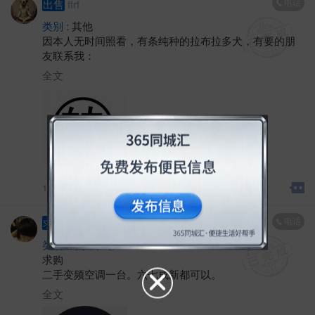
电话
出售
ffrf
类别 :
其他
因本人无时间照看，有条纯种的拉布拉多犬，有要的朋
友联系我：
全文
14657浏览、
05-28 21:34[刷新]
电话
求购
sdgf
类别 :
家具家电
求购
二手变频空调一台。六七成新都可以。
全文