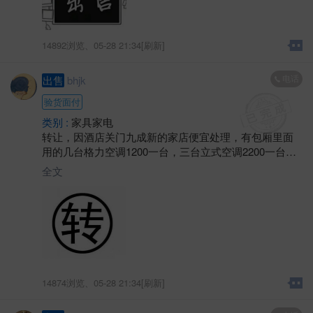
14892浏览、
05-28 21:34[刷新]
电话
出售
bhjk
验货面付
类别 :
家具家电
转让，因酒店关门九成新的家店便宜处理，有包厢里面
用的几台格力空调1200一台，三台立式空调2200一台，
三开门风冷无霜大冰箱800，西门子对开门冰箱1800，几
全文
台热水器450一台，两台燃气热水器650一台，新款智能
微波炉200，西门子滚筒洗衣机900，还有一台46寸的全
新超薄的网络液晶电视1400，需要的抓紧联系
14874浏览、
05-28 21:34[刷新]