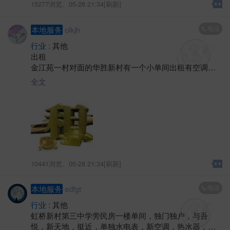
15277浏览、
05-28 21:34[刷新]
电话
本地服务
olkjh
行业 :
其他
出租
金江苑一村对面的华胜新村有一个小单间出租有空调卫
生间热水器。
全文
10441浏览、
05-28 21:34[刷新]
电话
本地服务
edfgt
行业 :
其他
虹桥新村第三中学旁民房一楼单间，独门独户，与吾
悦，新天地，挺近，单独水电表，新空调，热水器，独