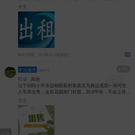
卫，也可上网，门口也有井水，500元/月，具体可联系房
全文
东
9441浏览、
05-28 21:34[刷新]
电话
本地服务
qwerf
行业 :
其他
位于朝阳小学东边朝阳新村靠最北马路边底层一间可住
人车库出售，金彩花园南门对面，20.8平米，不会上传图
片，有意可联系
全文
订阅