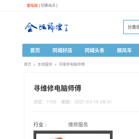
金坛站
[
切换站点
]
分类
首页
同城好店
同城头条
顺风车
首页
>
本地服务
>
寻维修电脑师傅
寻维修电脑师傅
浏览：1150 刷新：2021-03-15 08:31
行业 :
维修服务