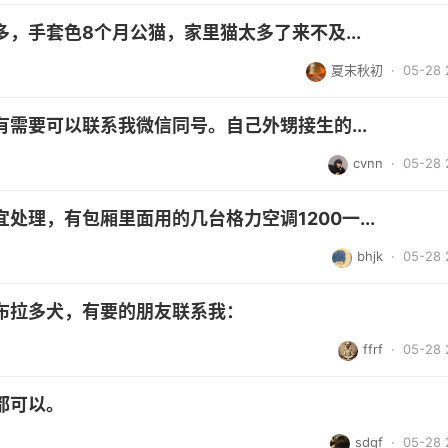
，手套色8个月公猫，家里猫太多了来不及...
夏末秋初
· 05-28 
需要可以联系我微信同号。自己外甥接生的...
cvnn
· 05-28 
理，有包厢里面用的几台格力空调1200一...
bhjk
· 05-28 
布拉多犬，有要的朋友联系我：
ffrf
· 05-28 
都可以。
sdgf
· 05-28 