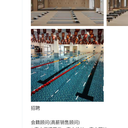
招聘
会籍顾问(高薪销售顾问)