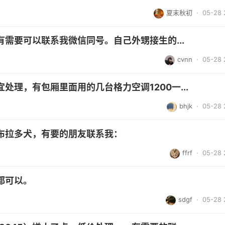
夏末秋初
· 05-28 
需要可以联系我微信同号。自己外甥接生的...
cvnn
· 05-28 
理，有包厢里面用的几台格力空调1200一...
bhjk
· 05-28 
布拉多犬，有要的朋友联系我：
ffrf
· 05-28 
都可以。
sdgf
· 05-28 