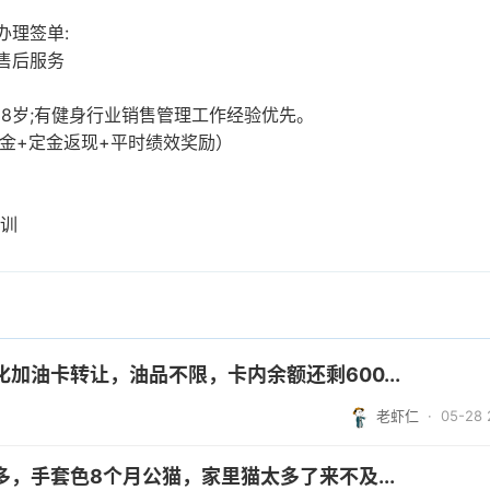
办理签单:
售后服务
-38岁;有健身行业销售管理工作经验优先。
成+奖金+定金返现+平时绩效奖励）
培训
加油卡转让，油品不限，卡内余额还剩600...
老虾仁
· 05-28 
，手套色8个月公猫，家里猫太多了来不及...