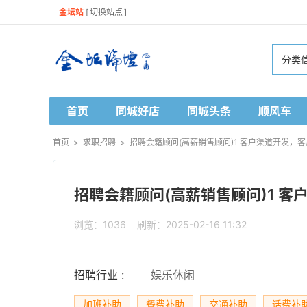
金坛站
[
切换站点
]
分类
首页
同城好店
同城头条
顺风车
首页
>
求职招聘
>
招聘会籍顾问(高薪销售顾问)1 客户渠道开发，客户
招聘会籍顾问(高薪销售顾问)1 客户
浏览：1036 刷新：2025-02-16 11:32
招聘行业 :
娱乐休闲
加班补助
餐费补助
交通补助
话费补