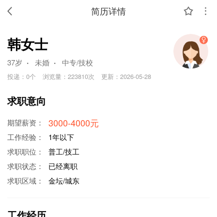
简历详情
韩女士
.
.
37岁
未婚
中专/技校
投递：
0个
浏览量：
223810次
更新：
2026-05-28
求职意向
3000-4000元
期望薪资：
工作经验：
1年以下
求职职位：
普工/技工
求职状态：
已经离职
求职区域：
金坛/城东
工作经历