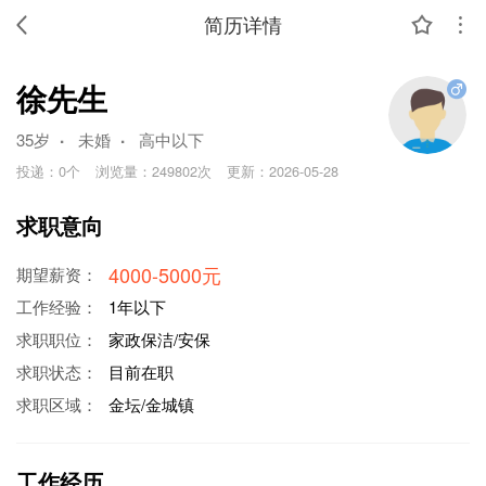
简历详情
徐先生
.
.
35岁
未婚
高中以下
投递：
0个
浏览量：
249802次
更新：
2026-05-28
求职意向
4000-5000元
期望薪资：
工作经验：
1年以下
求职职位：
家政保洁/安保
求职状态：
目前在职
求职区域：
金坛/金城镇
工作经历