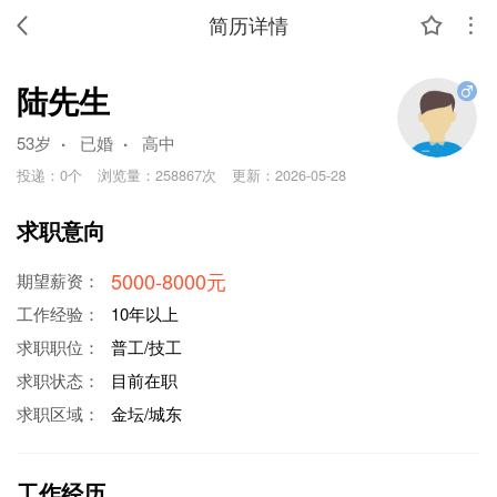
简历详情
陆先生
.
.
53岁
已婚
高中
投递：
0个
浏览量：
258867次
更新：
2026-05-28
求职意向
5000-8000元
期望薪资：
工作经验：
10年以上
求职职位：
普工/技工
求职状态：
目前在职
求职区域：
金坛/城东
工作经历