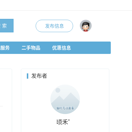
 索
发布信息
地服务
二手物品
优惠信息
发布者
顷禾゜