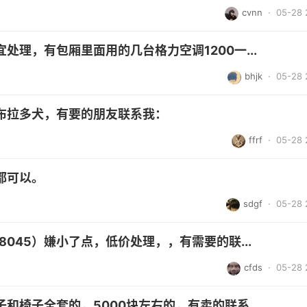
cvnn
· 05-28 
理，有包厢里面用的几台格力空调1200一...
bhjk
· 05-28 
布拉多犬，有要的朋友联系我：
ffrf
· 05-28 
都可以。
sdgf
· 05-28 
8045）嫌小了点，低价处理，，有需要的联...
cfds
· 05-28 
和椅子全套的，5000块左右的，有卖的联系...