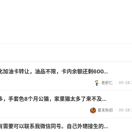
加油卡转让，油品不限，卡内余额还剩600...
老虾仁
· 05-28 
，手套色8个月公猫，家里猫太多了来不及...
夏末秋初
· 05-28 
需要可以联系我微信同号。自己外甥接生的...