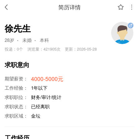
简历详情
徐先生
.
.
28岁
未婚
本科
投递：
0个
浏览量：
421905次
更新：
2026-05-28
求职意向
4000-5000元
期望薪资：
工作经验：
1年以下
求职职位：
财务/审计/统计
求职状态：
已经离职
求职区域：
金坛
工作经历