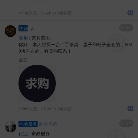
11186浏览、
05-28 21:34[刷新]
电话
求购
gtr
类别 :
家具家电
你好，本人想买一台二手茶桌，桌子和椅子全套的，500
0块左右的，有卖的联系！
全文
10889浏览、
05-28 21:34[刷新]
电话
本地服务
装修空调
行业 :
家政服务