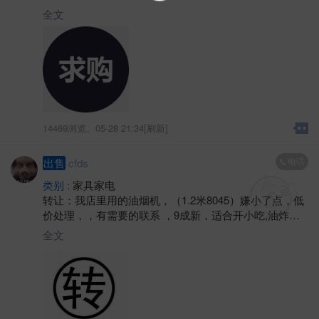
全文
14469浏览、
05-28 21:34[刷新]
电话
出售
cfds
类别 :
家具家电
转让：我店里用的油烟机，（1.2米8045）嫌小了点，低
价处理，，有需要的联系 ，9成新，适合开小吃,油炸之
内的店里用用，，电话
全文