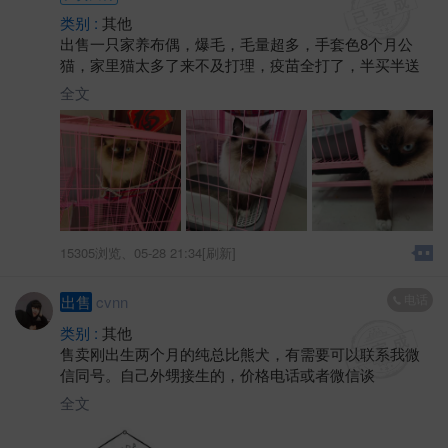
类别 :
其他
出售一只家养布偶，爆毛，毛量超多，手套色8个月公
猫，家里猫太多了来不及打理，疫苗全打了，半买半送
全文
15305浏览、
05-28 21:34[刷新]
电话
出售
cvnn
类别 :
其他
售卖刚出生两个月的纯总比熊犬，有需要可以联系我微
信同号。自己外甥接生的，价格电话或者微信谈
全文