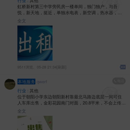
行业 :
其他
虹桥新村第三中学旁民房一楼单间，独门独户，与吾
悦，新天地，挺近，单独水电表，新空调，热水器，独
卫，也可上网，门口也有井水，500元/月，具体可联系房
全文
东
9511浏览、
05-28 21:34[刷新]
电话
本地服务
qwerf
行业 :
其他
位于朝阳小学东边朝阳新村靠最北马路边底层一间可住
人车库出售，金彩花园南门对面，20.8平米，不会上传图
片，有意可联系
全文