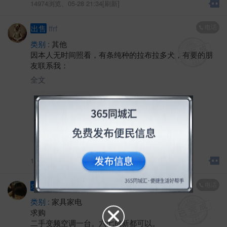
14974浏览、
05-28 21:34[刷新]
电话
出售
ffrf
类别 :
其他
因本人无时间照看，有条纯种的拉布拉多犬，有要的朋
友联系我：
全文
14756浏览、
05-28 21:34[刷新]
电话
求购
sdgf
类别 :
家具家电
求购
二手变频空调一台。六七成新都可以。