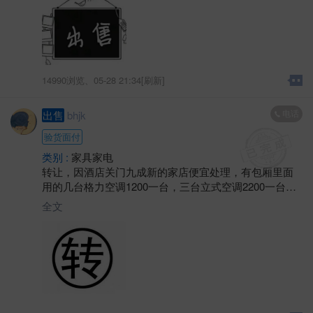
14990浏览、
05-28 21:34[刷新]
电话
出售
bhjk
验货面付
类别 :
家具家电
转让，因酒店关门九成新的家店便宜处理，有包厢里面
用的几台格力空调1200一台，三台立式空调2200一台，
三开门风冷无霜大冰箱800，西门子对开门冰箱1800，几
全文
台热水器450一台，两台燃气热水器650一台，新款智能
微波炉200，西门子滚筒洗衣机900，还有一台46寸的全
新超薄的网络液晶电视1400，需要的抓紧联系