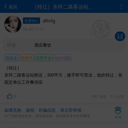
［转让］东环二路客运站附近，300平方，接手即可营业，低价转让，有固定单位工作餐供...
返回
dfhrfg
生意转让
04-29 17:01
生成
海报
行业 :
酒店餐饮
低租金
营业中
证照齐全
临街铺面
［转让］
东环二路客运站附近，300平方，接手即可营业，低价转让，有
固定单位工作餐供应
0
1957 浏览、 0 人点赞
如遇无效、虚假、诈骗信息，请立即举报
为了您的资金安全，请见面交易，切勿提前支付任何费用
举报