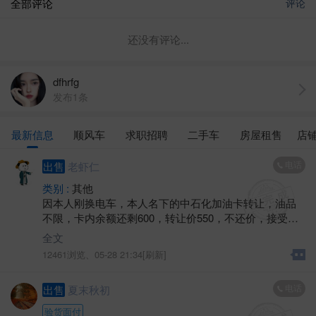
全部评论
评论
还没有评论...
dfhrfg
发布1条
最新信息
顺风车
求职招聘
二手车
房屋租售
店
电话
出售
老虾仁
类别 :
其他
因本人刚换电车，本人名下的中石化加油卡转让，油品
不限，卡内余额还剩600，转让价550，不还价，接受金
坛城区范围内任何中石化加油站当场交易，最好一次性
全文
用完！
12461浏览、
05-28 21:34[刷新]
电话
出售
夏末秋初
验货面付