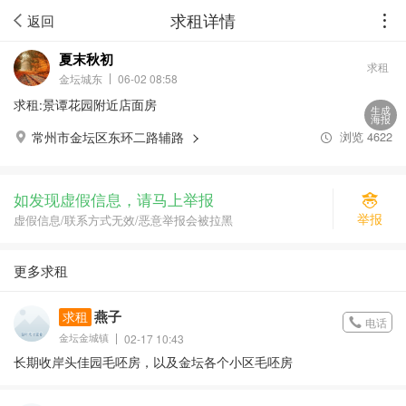
求租详情
返回
夏末秋初
求租
金坛城东
06-02 08:58
求租:景谭花园附近店面房
生成
海报
浏览
4622
常州市金坛区东环二路辅路
如发现虚假信息，请马上举报
举报
虚假信息/联系方式无效/恶意举报会被拉黑
更多求租
燕子
求租
电话
金坛金城镇
02-17 10:43
长期收岸头佳园毛呸房，以及金坛各个小区毛呸房