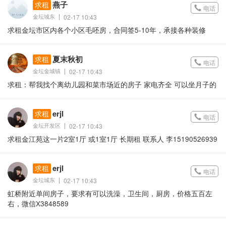
燕子
求租
电话
金坛城东
02-17 10:43
求租金坛市区内各个小区毛呸房，合同签5-10年，承接各种装修
夏末秋初
求租
电话
金坛金城镇
02-17 10:43
求租：帮我找个离幼儿园和菜市场近的房子 家电齐全 可以坐月子的
erjl
求租
电话
金坛开发区
02-17 10:43
求租金江苑这一片2室1厅 或1室1厅 长期租 联系人 李15190526939
erjl
求租
电话
金坛城东
02-17 10:43
虹桥附近单间房子，要求有可以洗澡，卫生间，厨房，价格五百左
右，微信X3848589