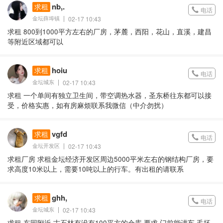
nb,.
求租
电话
金坛薛埠镇
02-17 10:43
求租 800到1000平方左右的厂房，茅麓，西阳，花山，直溪，建昌
等附近区域都可以
hoiu
求租
电话
金坛城东
02-17 10:43
求租 一个单间有独立卫生间，带空调热水器，圣东桥往东都可以接
受，价格实惠，如有房麻烦联系我微信（中介勿扰）
vgfd
求租
电话
金坛开发区
02-17 10:43
求租厂房 求租金坛经济开发区周边5000平米左右的钢结构厂房，要
求高度10米以上，需要10吨以上的行车。有出租的请联系
ghh,
求租
电话
金坛城东
02-17 10:43
求租 东园附近 古石林有没有100平方的仓库 要求 门前能进车 毛坯