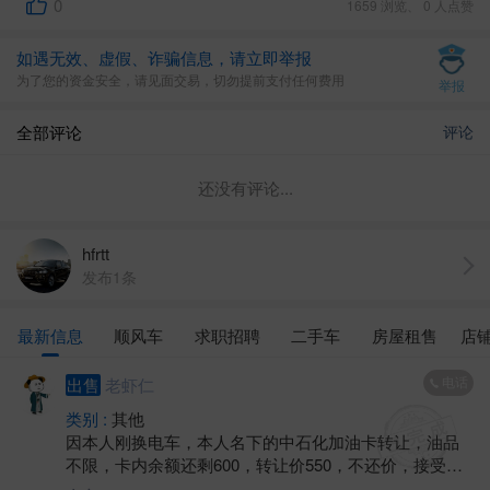
0
1659 浏览、 0 人点赞
如遇无效、虚假、诈骗信息，请立即举报
为了您的资金安全，请见面交易，切勿提前支付任何费用
举报
全部评论
评论
还没有评论...
hfrtt
发布1条
最新信息
顺风车
求职招聘
二手车
房屋租售
店
电话
出售
老虾仁
类别 :
其他
因本人刚换电车，本人名下的中石化加油卡转让，油品
不限，卡内余额还剩600，转让价550，不还价，接受金
坛城区范围内任何中石化加油站当场交易，最好一次性