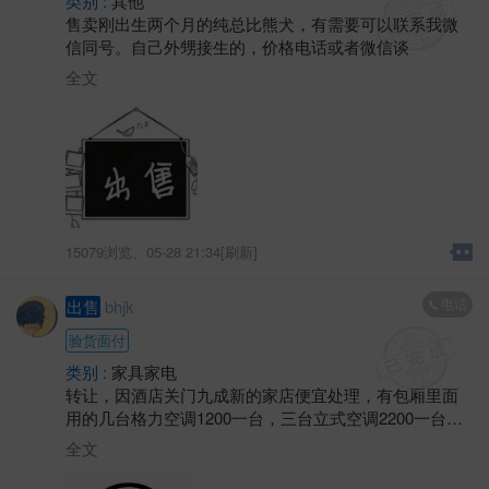
类别 :
其他
售卖刚出生两个月的纯总比熊犬，有需要可以联系我微
信同号。自己外甥接生的，价格电话或者微信谈
全文
15079浏览、
05-28 21:34[刷新]
电话
出售
bhjk
验货面付
类别 :
家具家电
转让，因酒店关门九成新的家店便宜处理，有包厢里面
用的几台格力空调1200一台，三台立式空调2200一台，
三开门风冷无霜大冰箱800，西门子对开门冰箱1800，几
全文
台热水器450一台，两台燃气热水器650一台，新款智能
微波炉200，西门子滚筒洗衣机900，还有一台46寸的全