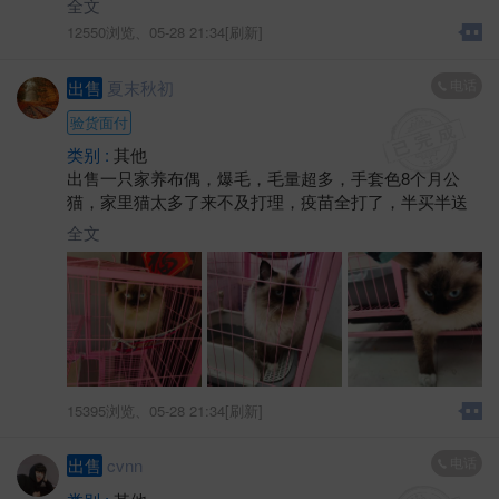
全文
用完！
12550浏览、
05-28 21:34[刷新]
电话
出售
夏末秋初
验货面付
类别 :
其他
出售一只家养布偶，爆毛，毛量超多，手套色8个月公
猫，家里猫太多了来不及打理，疫苗全打了，半买半送
全文
15395浏览、
05-28 21:34[刷新]
电话
出售
cvnn