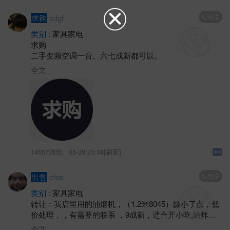
电话
求购
sdgf
类别 :
家具家电
求购
二手变频空调一台。六七成新都可以。
全文
14557浏览、
05-28 21:34[刷新]
电话
出售
cfds
类别 :
家具家电
转让：我店里用的油烟机，（1.2米8045）嫌小了点，低
价处理，，有需要的联系 ，9成新，适合开小吃,油炸之
内的店里用用，，电话
全文