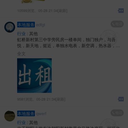
10599浏览、
05-28 21:34[刷新]
电话
本地服务
edfgt
行业 :
其他
虹桥新村第三中学旁民房一楼单间，独门独户，与吾
悦，新天地，挺近，单独水电表，新空调，热水器，独
卫，也可上网，门口也有井水，500元/月，具体可联系房
全文
东
9581浏览、
05-28 21:34[刷新]
电话
本地服务
qwerf
行业 :
其他