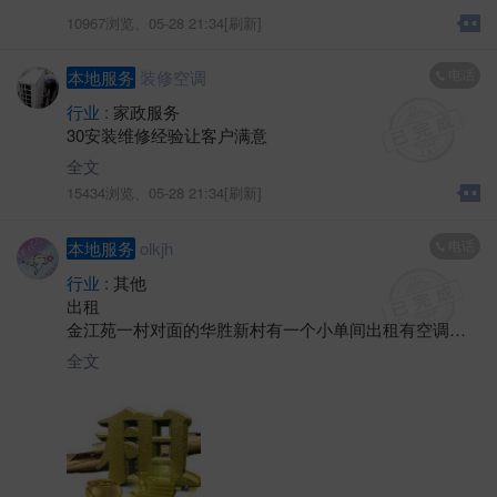
10967浏览、
05-28 21:34[刷新]
电话
本地服务
装修空调
行业 :
家政服务
30安装维修经验让客户满意
全文
15434浏览、
05-28 21:34[刷新]
电话
本地服务
olkjh
行业 :
其他
出租
金江苑一村对面的华胜新村有一个小单间出租有空调卫
生间热水器。
全文