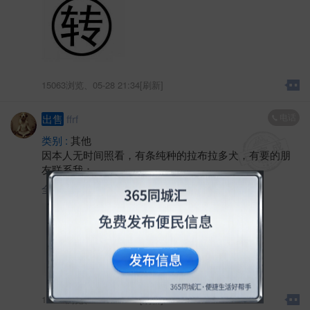
新超薄的网络液晶电视1400，需要的抓紧联系
15063浏览、
05-28 21:34[刷新]
电话
出售
ffrf
类别 :
其他
因本人无时间照看，有条纯种的拉布拉多犬，有要的朋
友联系我：
全文
14846浏览、
05-28 21:34[刷新]