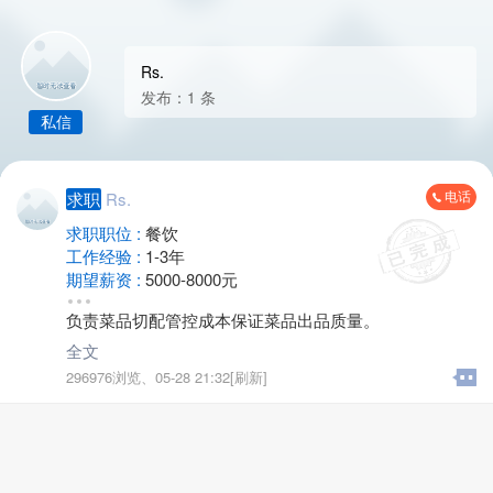
Rs.
发布：1 条
私信
电话
求职
Rs.
求职职位 :
餐饮
工作经验 :
1-3年
期望薪资 :
5000-8000元
地区 :
金坛 尧塘镇
负责菜品切配管控成本保证菜品出品质量。
全文
296976浏览、
05-28 21:32[刷新]