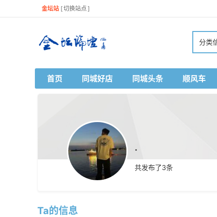
金坛站
[
切换站点
]
分类
首页
同城好店
同城头条
顺风车
.
共发布了
3
条
Ta的信息