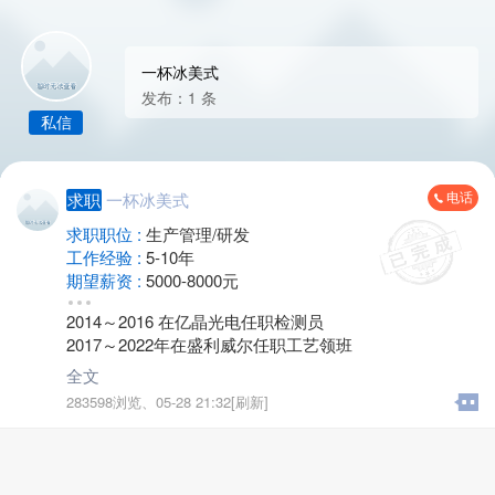
一杯冰美式
发布：1 条
私信
电话
求职
一杯冰美式
求职职位 :
生产管理/研发
工作经验 :
5-10年
期望薪资 :
5000-8000元
地区 :
金坛 城东
2014～2016 在亿晶光电任职检测员
2017～2022年在盛利威尔任职工艺领班
全文
283598浏览、
05-28 21:32[刷新]