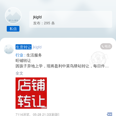
jklgfd
发布：295 条
私信
电话
生意转让
jklgfd
行业 :
生活服务
旺铺转让
因孩子异地上学，现将盈利中菜鸟驿站转让，每日件量4
00至500。共三层顶层棋牌室四个包厢一个仓库，中间隔
全文
层可居住可办公
一楼超市+菜鸟驿站
价格面议
7114浏览、
05-28 21:33[刷新]