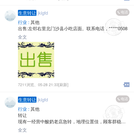
电话
生意转让
jklgfd
行业 :
其他
出售:左邻右里北门沙县小吃店面。联系电话，*****0508
全文
7211浏览、
05-28 21:33[刷新]
电话
生意转让
jklgfd
行业 :
其他
转让
现有一经营中酸奶老店急转，地理位置佳，顾客群稳
定，因店主自身原因，整店转让，接手即可盈利，有意
全文
者电话或微信联系，联系电话*****2527微信号wangchun