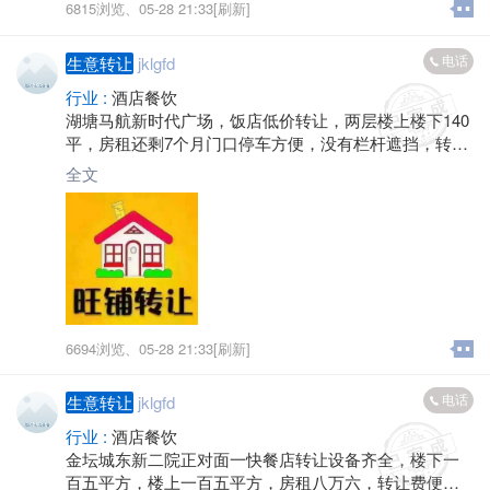
6815浏览、
05-28 21:33[刷新]
电话
生意转让
jklgfd
行业 :
酒店餐饮
湖塘马航新时代广场，饭店低价转让，两层楼上楼下140
平，房租还剩7个月门口停车方便，没有栏杆遮挡，转让
费面谈，有意来店详谈，联系电话*****8938
全文
6694浏览、
05-28 21:33[刷新]
电话
生意转让
jklgfd
行业 :
酒店餐饮
金坛城东新二院正对面一快餐店转让设备齐全，楼下一
百五平方，楼上一百五平方，房租八万六，转让费便