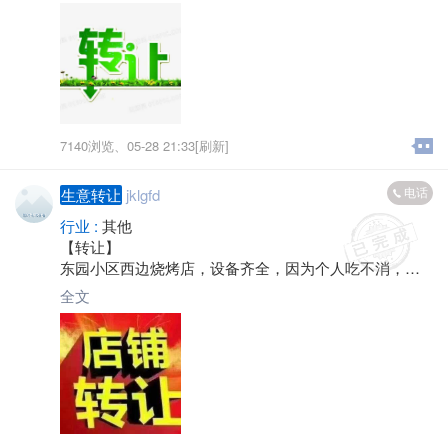
8211
7140浏览、
05-28 21:33[刷新]
电话
生意转让
jklgfd
行业 :
其他
【转让】
东园小区西边烧烤店，设备齐全，因为个人吃不消，想
转让。想做烧烤生意的可以联系。 电话：*****9177
全文