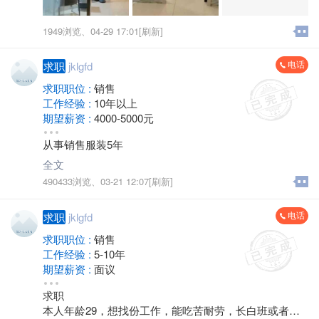
1949浏览、
04-29 17:01[刷新]
电话
求职
jklgfd
求职职位 :
销售
工作经验 :
10年以上
期望薪资 :
4000-5000元
地区 :
金坛
从事销售服装5年
全文
490433浏览、
03-21 12:07[刷新]
电话
求职
jklgfd
求职职位 :
销售
工作经验 :
5-10年
期望薪资 :
面议
地区 :
金坛
求职
本人年龄29，想找份工作，能吃苦耐劳，长白班或者夜