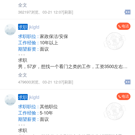
里都行，销售最好，工厂保险公司房产勿扰，联系电话 *
全文
****2596 谢谢
362197浏览、
03-21 12:07[刷新]
电话
求职
jklgfd
求职职位 :
家政保洁/安保
工作经验 :
10年以上
期望薪资 :
面议
地区 :
金坛
求职
男，57岁，想找一个看门之类的工作，工资3500左右，
也可以夫妻一起门卫工作，电话*****7861
全文
479600浏览、
03-21 12:07[刷新]
电话
求职
jklgfd
求职职位 :
其他职位
工作经验 :
5-10年
期望薪资 :
面议
地区 :
金坛 城西
求职