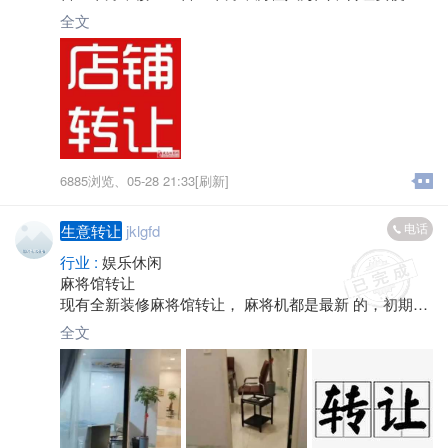
宜！电话*****2403吴总！
全文
6885浏览、
05-28 21:33[刷新]
电话
生意转让
jklgfd
行业 :
娱乐休闲
麻将馆转让
现有全新装修麻将馆转让， 麻将机都是最新 的，初期经
营，因要生宝宝没有精力现急转 ，价格优惠，有意者联
全文
系。