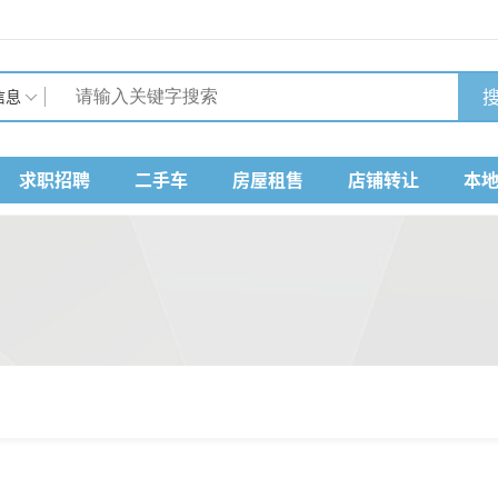
搜
信息
求职招聘
二手车
房屋租售
店铺转让
本