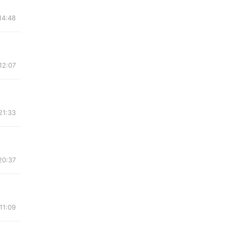
14:48
12:07
21:33
20:37
11:09