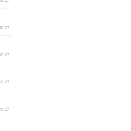
09:27
09:27
09:27
09:27
09:27