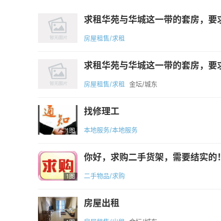
求租华苑与华城这一带的套房，要求五
房屋租售/求租
求租华苑与华城这一带的套房，要求五
房屋租售/求租
金坛/城东
找修理工
本地服务/本地服务
1图
你好，求购二手货架，需要结实的
二手物品/求购
1图
房屋出租