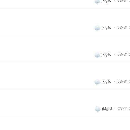
jklgfd
· 03-31 
jklgfd
· 03-31 
jklgfd
· 03-31 
jklgfd
· 03-31 
jklgfd
· 03-11 