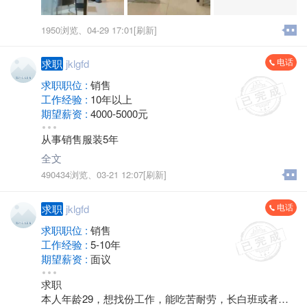
1950浏览、
04-29 17:01[刷新]
电话
求职
jklgfd
求职职位 :
销售
工作经验 :
10年以上
期望薪资 :
4000-5000元
地区 :
金坛
从事销售服装5年
全文
490434浏览、
03-21 12:07[刷新]
电话
求职
jklgfd
求职职位 :
销售
工作经验 :
5-10年
期望薪资 :
面议
地区 :
金坛
求职
本人年龄29，想找份工作，能吃苦耐劳，长白班或者夜