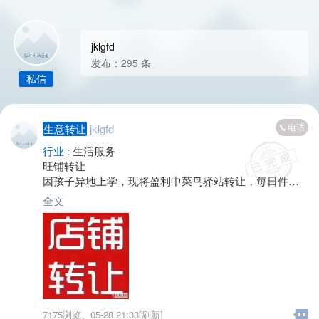
jklgfd
发布：295 条
私信
电话
生意转让
jklgfd
行业 :
生活服务
旺铺转让
因孩子异地上学，现将盈利中菜鸟驿站转让，每日件量4
00至500。共三层顶层棋牌室四个包厢一个仓库，中间隔
全文
层可居住可办公
一楼超市+菜鸟驿站
价格面议
7175浏览、
05-28 21:33[刷新]