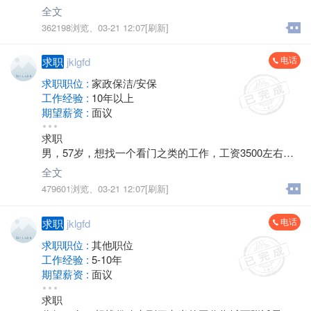
里都行，销售最好，工厂保险公司房产勿扰，联系电话 *
全文
****2596 谢谢
362198浏览、
03-21 12:07[刷新]
电话
求职
jklgfd
求职职位 :
家政保洁/安保
工作经验 :
10年以上
期望薪资 :
面议
地区 :
金坛
求职
男，57岁，想找一个看门之类的工作，工资3500左右，
也可以夫妻一起门卫工作，电话*****7861
全文
479601浏览、
03-21 12:07[刷新]
电话
求职
jklgfd
求职职位 :
其他职位
工作经验 :
5-10年
期望薪资 :
面议
地区 :
金坛 城西
求职