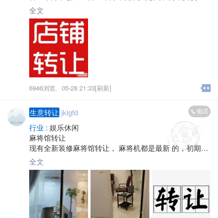
宜！电话*****2403吴总！
全文
6946浏览、
05-28 21:33[刷新]
电话
生意转让
jklgfd
行业 :
娱乐休闲
麻将馆转让
现有全新装修麻将馆转让， 麻将机都是最新 的，初期经
营，因要生宝宝没有精力现急转 ，价格优惠，有意者联
全文
系。