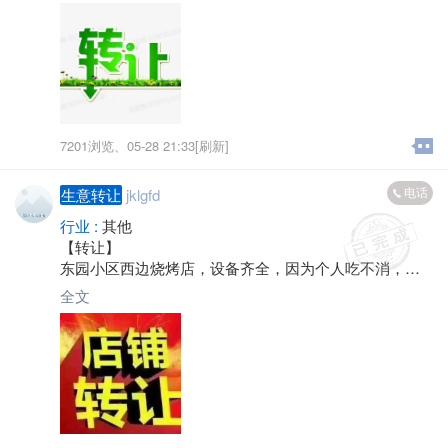
8211
7201浏览、
05-28 21:33[刷新]
电话
生意转让
jklgfd
行业 :
其他
【转让】
东园小区西边烧烤店，设备齐全，因为个人吃不消，想
转让。想做烧烤生意的可以联系。 电话：*****9177
全文