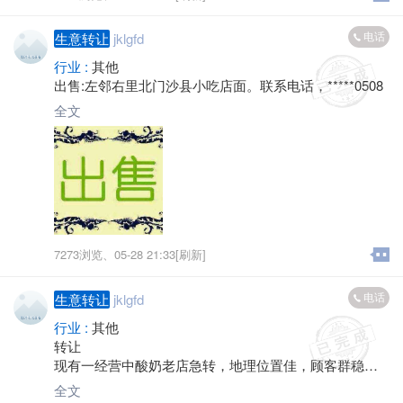
电话
生意转让
jklgfd
行业 :
其他
出售:左邻右里北门沙县小吃店面。联系电话，*****0508
全文
7273浏览、
05-28 21:33[刷新]
电话
生意转让
jklgfd
行业 :
其他
转让
现有一经营中酸奶老店急转，地理位置佳，顾客群稳
定，因店主自身原因，整店转让，接手即可盈利，有意
全文
者电话或微信联系，联系电话*****2527微信号wangchun