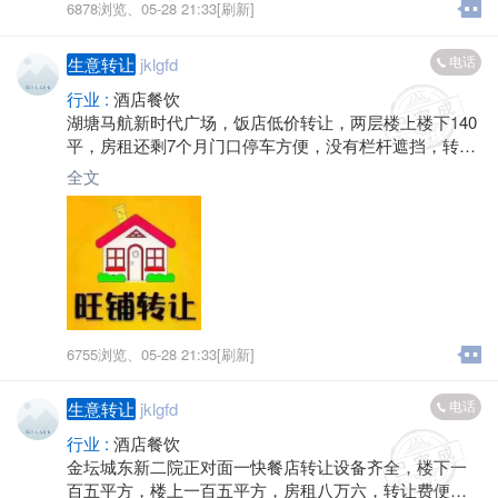
6878浏览、
05-28 21:33[刷新]
电话
生意转让
jklgfd
行业 :
酒店餐饮
湖塘马航新时代广场，饭店低价转让，两层楼上楼下140
平，房租还剩7个月门口停车方便，没有栏杆遮挡，转让
费面谈，有意来店详谈，联系电话*****8938
全文
6755浏览、
05-28 21:33[刷新]
电话
生意转让
jklgfd
行业 :
酒店餐饮
金坛城东新二院正对面一快餐店转让设备齐全，楼下一
百五平方，楼上一百五平方，房租八万六，转让费便