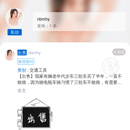
nbmhy
发布：1 条
私信
电话
出售
nbmhy
验货面付
类别 :
交通工具
【出售】我家有辆老年代步车三轮车买了半年，一直不
敢骑，因为骑电瓶车骑习惯了三轮车不敢骑，有需要的
可以联系我，价格面议
全文