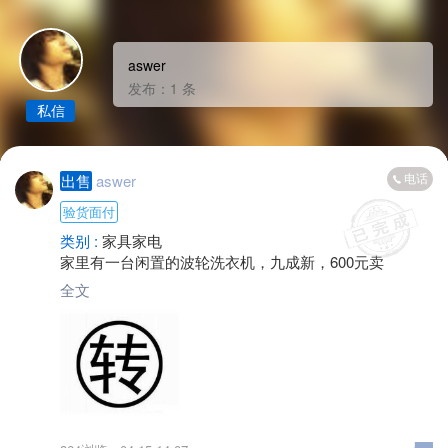
aswer
发布：1 条
私信
电话
出售
aswer
验货面付
类别 :
家具家电
家里有一台闲置的波轮洗衣机，九成新，600元卖
全文