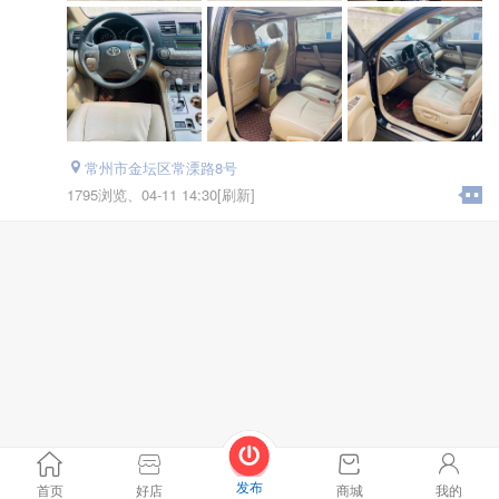
常州市金坛区常溧路8号
1795浏览、
04-11 14:30[刷新]
发布
首页
好店
商城
我的