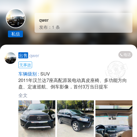
qwer
发布：1 条
私信
电话
出售
qwer
无事故
车辆级别 :
SUV
2011年汉兰达7座高配原装电动真皮座椅、多功能方向
盘、定速巡航、倒车影像，首付3万当日提车
全文