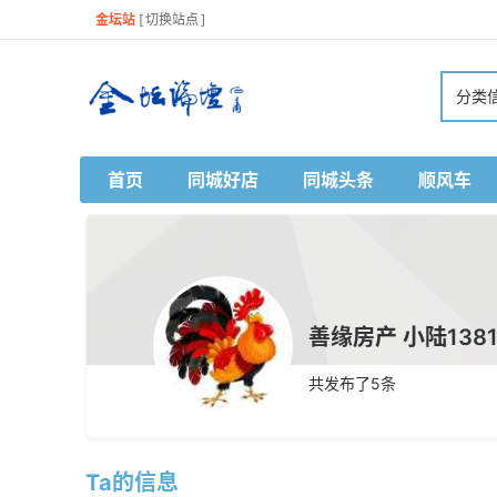
金坛站
[
切换站点
]
分类
首页
同城好店
同城头条
顺风车
善缘房产 小陆13813
共发布了
5
条
Ta的信息