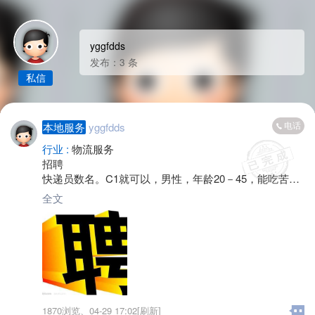
yggfdds
发布：3 条
私信
电话
本地服务
yggfdds
行业 :
物流服务
招聘
快递员数名。C1就可以，男性，年龄20－45，能吃苦耐
劳，待遇优厚，工资面谈，有经验者优先，有意者联系
全文
黄先生
1870浏览、
04-29 17:02[刷新]