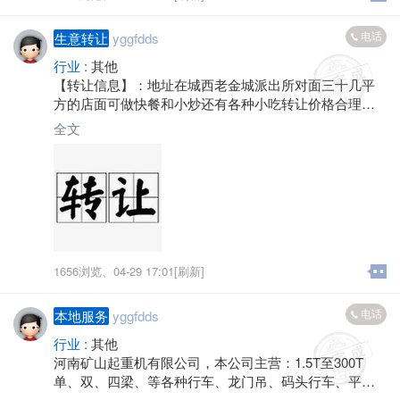
电话
生意转让
yggfdds
行业 :
其他
【转让信息】：地址在城西老金城派出所对面三十几平
方的店面可做快餐和小炒还有各种小吃转让价格合理接
手可做。
全文
1656浏览、
04-29 17:01[刷新]
电话
本地服务
yggfdds
行业 :
其他
河南矿山起重机有限公司，本公司主营：1.5T至300T
单、双、四梁、等各种行车、龙门吊、码头行车、平台
车、厂房货梯、及现场非标设计、安装一条龙服务、长