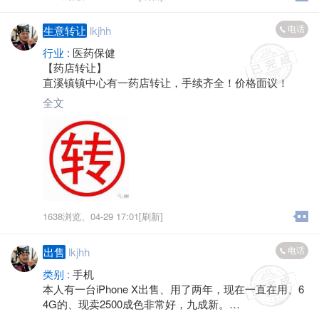
电话
生意转让
lkjhh
行业 :
医药保健
【药店转让】
直溪镇镇中心有一药店转让，手续齐全！价格面议！
全文
1638浏览、
04-29 17:01[刷新]
电话
出售
lkjhh
类别 :
手机
本人有一台iPhone X出售、用了两年，现在一直在用、6
4G的、现卖2500成色非常好，九成新。