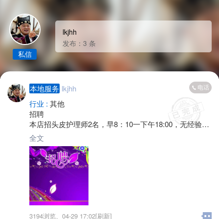
lkjhh
发布：3 条
私信
电话
本地服务
lkjhh
行业 :
其他
招聘
本店招头皮护理师2名，早8：10一下午18:00，无经验均
可 零基础培训，女性年龄18-45岁，带薪培训，工资面
全文
议，有意者请联系陈女士，非诚勿扰！谢谢!
3194浏览、
04-29 17:02[刷新]